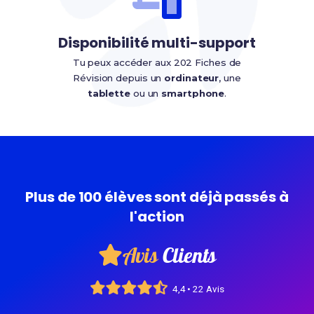
Disponibilité multi-support
Tu peux accéder aux 202 Fiches de
Révision depuis un
ordinateur
, une
tablette
ou un
smartphone
.
Plus de 100 élèves sont déjà passés à
l'action
Avis
Clients
4,4 • 22 Avis