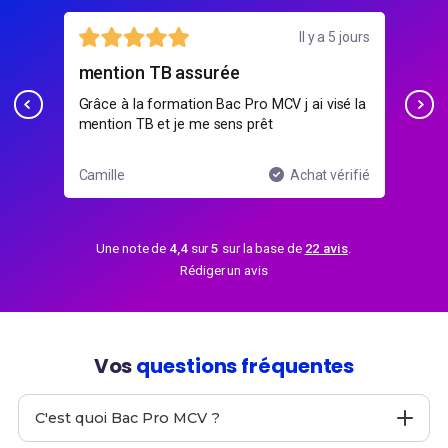
jours
23 juillet
Contenu très complet
un
é la
Cours clairs, fiches récap et cas pratiques,
Bea
parfait pour réviser avant les partiels
vou
ifié
Sonia
Achat vérifié
Kar
Une note de
4,4
sur
5
sur la base de
22 avis
.
Rédiger un avis
Vos
questions fréquentes
C'est quoi Bac Pro MCV ?