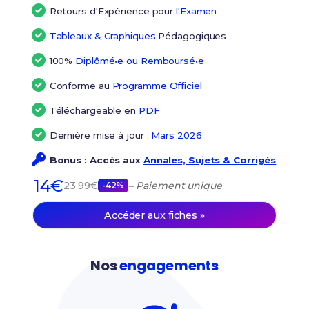
Retours d'Expérience pour
l'Examen
Tableaux & Graphiques
Pédagogiques
100%
Diplômé•e ou Remboursé•e
Conforme au
Programme Officiel
Téléchargeable en
PDF
Dernière mise à jour :
Mars 2026
Bonus : Accès aux
Annales, Sujets & Corrigés
14€
23,99€
– Paiement unique
-42%
Accéder aux fiches »
Nos
engagements