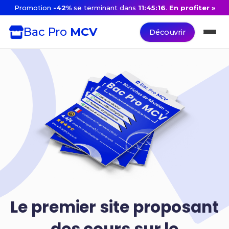
Promotion
-42%
se terminant dans
11:45:15
.
En profiter »
Bac Pro
MCV
Découvrir
Le premier site proposant
des cours sur le