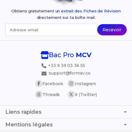
Obtiens gratuitement
un extrait des Fiches de Révision
directement sur ta boîte mail.
Recevoir
Adresse email
Bac Pro
MCV
+33 9 39 03 36 55
support@formav.co
Facebook
Instagram
Threads
X (Twitter)
Liens rapides
Page d'accueil
Mentions légales
Simulateur de notes