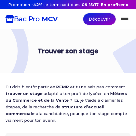
Promotion
-42%
se terminant dans
09:15:16
.
En profiter »
Bac Pro
MCV
Découvrir
Trouver son stage
Tu dois bientôt partir en
PFMP
et tu ne sais pas comment
trouver un stage
adapté à ton profil de lycéen en
Métiers
du Commerce et de la Vente
? Ici, je t’aide à clarifier les
étapes, de la recherche de
structure d’accueil
commerciale
à la candidature, pour que ton stage compte
vraiment pour ton avenir.