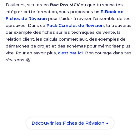
D’ailleurs, si tu es en
Bac Pro MCV
ou que tu souhaites
intégrer cette formation, nous proposons un
E-Book de
Fiches de Révision
pour t’aider à réviser l’ensemble de tes
épreuves. Dans ce
Pack Complet de Révision
, tu trouveras
par exemple des fiches sur les techniques de vente, la
relation client, les calculs commerciaux, des exemples de
démarches de projet et des schémas pour mémoriser plus
vite. Pour en savoir plus,
c’est par ici
. Bon courage dans tes
révisions 🚀
Prêt(e) à réussir ton examen ?
Révise efficacement avec nos
202 Fiches de
Révision
pour le Bac Pro MCV et maximise tes
chances de réussite !
Découvrir les Fiches de Révision →