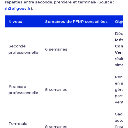
réparties entre seconde, première et terminale (Source :
ih2ef.gouv.fr
).
Niveau
Semaines de PFMP conseillées
Object
Découv
Métie
Seconde
Comme
6 semaines
professionnelle
Vente
réalis
simple
Renfor
en
sta
Première
8 semaines
gérer 
professionnelle
partici
ventes
Gagner
autono
Terminale
8 semaines
l’inser