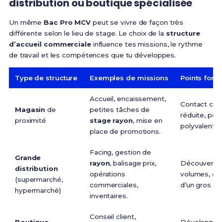
distribution ou boutique spécialisée
Un même
Bac Pro MCV
peut se vivre de façon très
différente selon le lieu de stage. Le choix de la
structure
d’accueil commerciale
influence tes missions, le rythme
de travail et les compétences que tu développes.
Type de structure
Exemples de missions
Points forts
Accueil, encaissement,
Contact clie
Magasin
de
petites tâches de
réduite, poss
proximité
stage rayon
, mise en
polyvalent.
place de promotions.
Facing, gestion de
Grande
rayon
, balisage prix,
Découverte 
distribution
opérations
volumes, de 
(supermarché,
commerciales,
d’un gros po
hypermarché)
inventaires.
Conseil client,