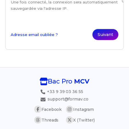
Une
Une fois connecté, la connexion sera automatiquement
sauvegardée via l'adresse IP.
Suivant
Adresse email oubliée ?
Bac Pro
MCV
+33 9 39 03 36 55
support@formav.co
Facebook
Instagram
Threads
X (Twitter)