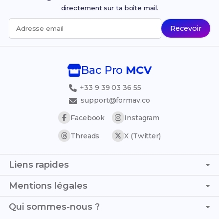
directement sur ta boîte mail.
Recevoir
Adresse email
Bac Pro
MCV
+33 9 39 03 36 55
support@formav.co
Facebook
Instagram
Threads
X (Twitter)
Liens rapides
Page d'accueil
Mentions légales
Simulateur de notes
C.G.V. - C.G.U.
Qui sommes-nous ?
Trouver son stage
Politique de confidentialité