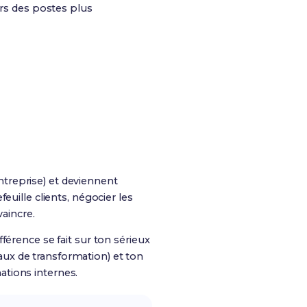
ers des postes plus
entreprise) et deviennent
euille clients, négocier les
vaincre.
férence se fait sur ton sérieux
taux de transformation) et ton
tions internes.