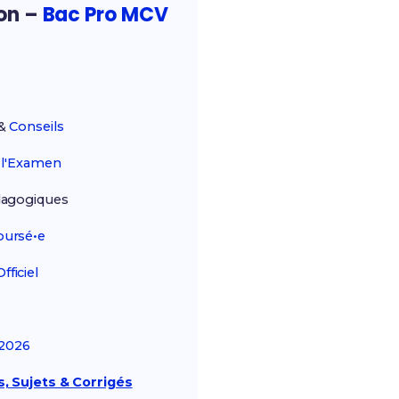
ion –
Bac Pro MCV
&
Conseils
r
l'Examen
agogiques
ursé•e
ficiel
2026
, Sujets & Corrigés