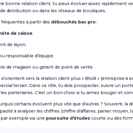
 une bonne relation client, tu peux évoluer assez rapidement v
de distribution ou dans les réseaux de boutiques.
 fréquentes à partir des
débouchés bac pro
:
hôte de caisse
.
ent de rayon.
 ou responsable d’équipe.
le de magasin ou gérant de point de vente.
 s’orientent vers la relation client plus « BtoB » (entreprise à 
ial terrain. Dans ce rôle, tu dois prospecter, suivre un portef
r les partenaires. C’est un bon choix si tu aimes bouger et con
uoi certains évoluent plus vite que d’autres ? Souvent, la dif
acité à analyser les chiffres (chiffre d’affaires, panier moyen, 
, par exemple via une
poursuite d'études
courte ou des forma