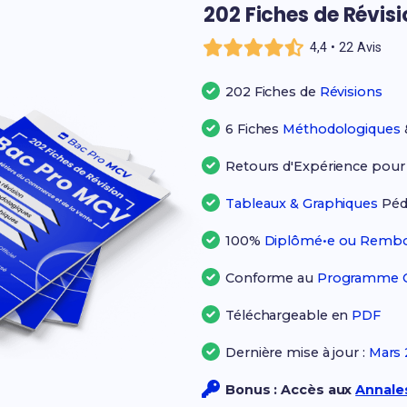
202 Fiches de Révis
4,4 • 22 Avis
202 Fiches de
Révisions
6 Fiches
Méthodologiques
Retours d'Expérience pou
Tableaux & Graphiques
Péd
100%
Diplômé•e ou Rembo
Conforme au
Programme Of
Téléchargeable en
PDF
Dernière mise à jour :
Mars 
Bonus : Accès aux
Annales