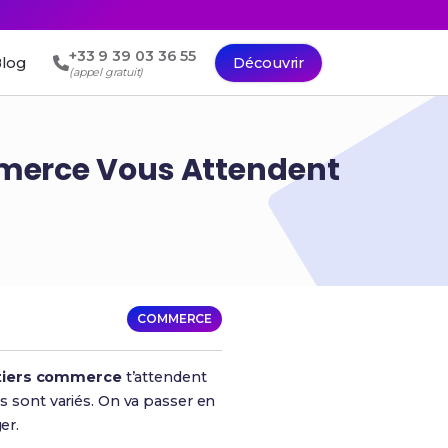
+33 9 39 03 36 55
log
Découvrir
(appel gratuit)
mmerce Vous Attendent
COMMERCE
iers commerce
t’attendent
s sont variés. On va passer en
er.