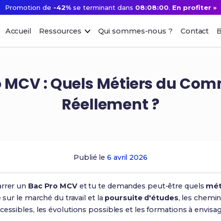
Promotion de
-42%
se terminant dans
08:07:59
.
En profiter »
Accueil
Ressources
Qui sommes-nous ?
Contact
B
 MCV : Quels Métiers du Co
Réellement ?
Publié le
6 avril 2026
arrer un
Bac Pro MCV
et tu te demandes peut-être quels
mét
 sur le marché du travail et la
poursuite d'études
, les chemin
cessibles, les évolutions possibles et les formations à envisag