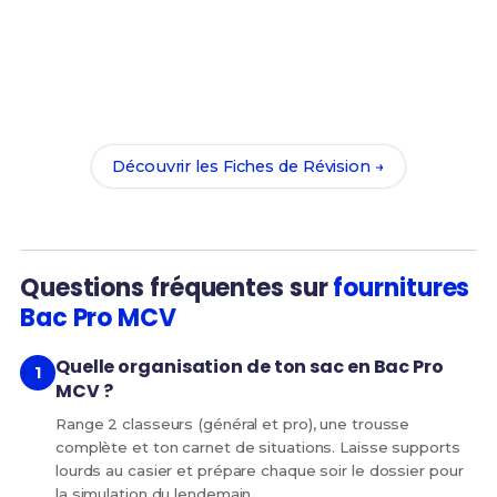
Prêt(e) à réussir ton examen ?
Révise efficacement avec nos
202 Fiches de
Révision
pour le Bac Pro MCV et maximise tes
chances de réussite !
Découvrir les Fiches de Révision →
Questions fréquentes sur
fournitures
Bac Pro MCV
Quelle organisation de ton sac en Bac Pro
MCV ?
Range 2 classeurs (général et pro), une trousse
complète et ton carnet de situations. Laisse supports
lourds au casier et prépare chaque soir le dossier pour
la simulation du lendemain.