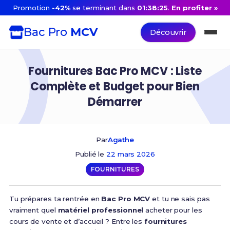
Promotion
-42%
se terminant dans
01:38:24
.
En profiter »
Bac Pro
MCV
Découvrir
Fournitures Bac Pro MCV : Liste
Complète et Budget pour Bien
Démarrer
Par
Agathe
Publié le
22 mars 2026
FOURNITURES
Tu prépares ta rentrée en
Bac Pro MCV
et tu ne sais pas
vraiment quel
matériel professionnel
acheter pour les
cours de vente et d’accueil ? Entre les
fournitures