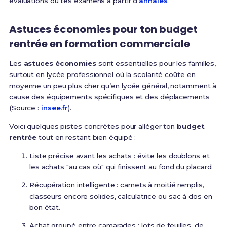
évaluations ou tes examens à partir d’
annales
.
Astuces économies pour ton budget
rentrée en formation commerciale
Les
astuces économies
sont essentielles pour les familles,
surtout en lycée professionnel où la scolarité coûte en
moyenne un peu plus cher qu’en lycée général, notamment à
cause des équipements spécifiques et des déplacements
(Source :
insee.fr
).
Voici quelques pistes concrètes pour alléger ton
budget
rentrée
tout en restant bien équipé :
Liste précise avant les achats : évite les doublons et
les achats "au cas où" qui finissent au fond du placard.
Récupération intelligente : carnets à moitié remplis,
classeurs encore solides, calculatrice ou sac à dos en
bon état.
Achat groupé entre camarades : lots de feuilles, de