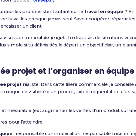
rtion (Source :
Onisep.fr
).
quoi les profs insistent autant sur le
travail en équipe
? En 
u ne travailles presque jamais seul. Savoir coopérer, répartir le
encaisser un client.
e aussi pour ton
oral de projet
: tu disposes de situations vécu
us simple si tu définis dès le départ un objectif clair, un plan
ée projet et l’organiser en équipe
dée projet
réaliste. Dans cette filière commerciale, je conseill
 manque de visibilité d’un produit, faible fréquentation d’un r
le et mesurable (ex : augmenter les ventes d’un produit sur un
res pour l’atteindre.
équipe
: responsable communication, responsable mise en rayo