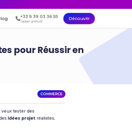
+33 9 39 03 36 55
log
Découvrir
(appel gratuit)
tes pour Réussir en
COMMERCE
 veux tester des
 des
idées projet
réalistes,