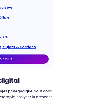
ursé•e
ficiel
2026
, Sujets & Corrigés
oir plus
digital
ojet pédagogique
peut donc
 exemple, analyser la présence