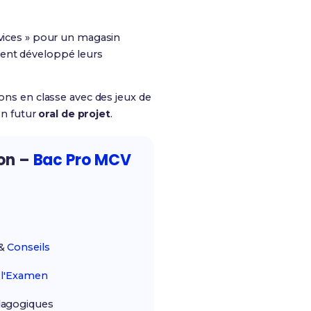
rvices » pour un magasin
tement développé leurs
ions en classe avec des jeux de
on futur
oral de projet
.
ion –
Bac Pro MCV
&
Conseils
r
l'Examen
agogiques