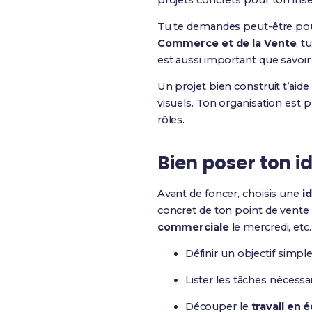
projets concrets pour ton inse
Tu te demandes peut-être pour
Commerce et de la Vente
, t
est aussi important que savoir 
Un projet bien construit t’aid
visuels. Ton organisation est pl
rôles.
Bien poser ton id
Avant de foncer, choisis une
i
concret de ton point de vente :
commerciale
le mercredi, etc.
Définir un objectif simp
Lister les tâches nécessai
Découper le
travail en 