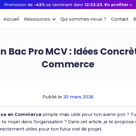
Promotion de
-42%
se terminant dans
12:33:22
.
En profiter »
Accueil
Ressources
Qui sommes-nous ?
Contact
B
en Bac Pro MCV : Idées Concrè
Commerce
Publié le
20 mars 2026
asse en Commerce
simple mais utile pour ton avenir pro ? Tu
 te noyer dans l’organisation ? Dans cet article, je te propose
directement utiles pour ton futur oral de projet.