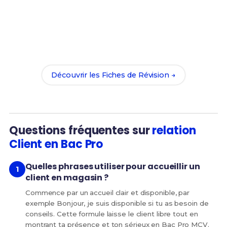
Prêt(e) à réussir ton examen ?
Révise efficacement avec nos
202 Fiches de
Révision
pour le Bac Pro MCV et maximise tes
chances de réussite !
Découvrir les Fiches de Révision →
Questions fréquentes sur
relation
Client en Bac Pro
Quelles phrases utiliser pour accueillir un
client en magasin ?
Commence par un accueil clair et disponible, par
exemple Bonjour, je suis disponible si tu as besoin de
conseils. Cette formule laisse le client libre tout en
montrant ta présence et ton sérieux en Bac Pro MCV.