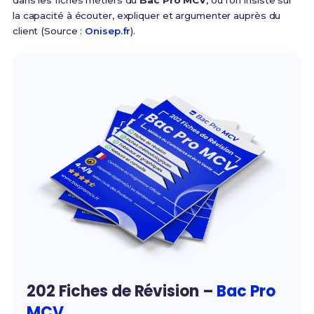
dans les fiches métiers du
Bac Pro MCV
, où l'on insiste sur
la capacité à écouter, expliquer et argumenter auprès du
client (Source :
Onisep.fr
).
202 Fiches de Révision –
Bac Pro
MCV